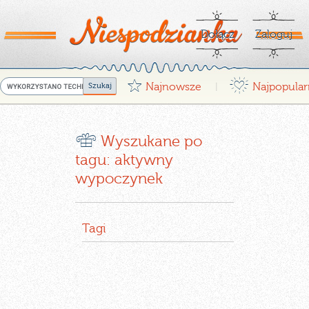
Dołącz
Zaloguj
G
¤
Najnowsze
Najpopular
|
r
Wyszukane po
tagu: aktywny
wypoczynek
Tagi