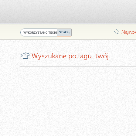
G
Najno
r
Wyszukane po tagu: twój