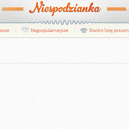
¤
r
wsze
Najpopularniejsze
Stwórz listę preze
|
|