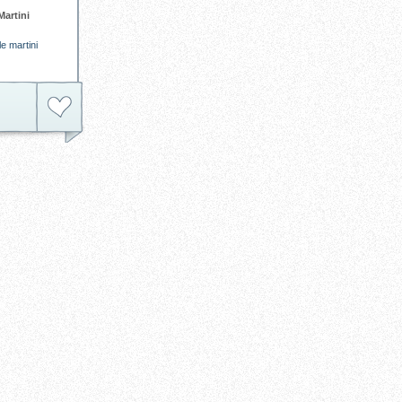
Martini
le
martini