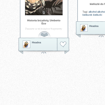
kieliszki do 
Tagi:
alkohol
alkoho
kieliszek
kieliszki
Historia brzydoty, Umberto
Eco
Headea
Zawarte w tej książce fragmenty
antologii, obejmującej teksty z
niemal trzech tysięcy lat,
opatrzone niezwykłymi
ilustracjami, wiodą nas
Headea
zaskakującym szlakiem
pomiędzy koszmarem, strachem
i miłością; tu przejawy
obrzydzenia podążają równym
krokiem z poruszającymi
odruchami współczucia,
natomiast odrzuceniu deformacji
towarzyszą dekadencka
ekstaza oraz uwodzicielskie
naruszanie wszelkich
klasycznych kanonów. W
demonach, obłąkanych,
straszliwych nieprzyjaciołach i
niepokojących obecnościach, w
obrzydliwych otchłaniach i
zwyrodnieniach, które ocierają
się o wyrafinowanie, w
odmieńcach i żywych trupach
ujawnia się niezwykle szeroka, a
często też nieoczekiwana wena
ikonograficzna. Spotkawszy się