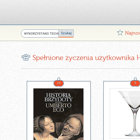
G
Najno
r
Spełnione życzenia użytkownika
10
5