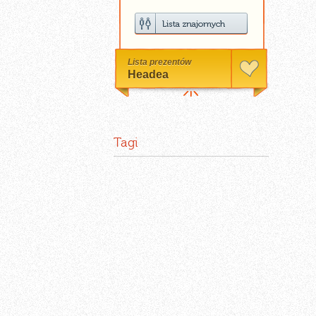
Lista prezentów
Headea
Tagi