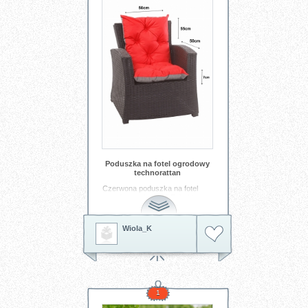
dziecięcym świecie, tło dla
codziennych przygód i małych
marzeń. Już nie mogę się
doczekać, aż zobaczę, jak ten
pokój ożyje.
Tagi:
Tapeta motylki
tapeta
dziecięca
Poduszka na fotel ogrodowy
technorattan
Czerwona poduszka na fotel
ogrodowy z kolekcji Enkel to
stylowy i komfortowy sposób, by
dodać Twojej przestrzeni relaksu
nowej energii i wygody. Dzięki
Wiola_K
odpowiednio dopasowanemu
siedzisku i oparciu doskonale
sprawdza się w codziennym
użytkowaniu na tarasie, balkonie
czy w ogrodzie, zapewniając
miękkie podparcie nawet
podczas dłuższych chwil
1
odpoczynku. Trwała tkanina z
powłoką teflonową ogranicza