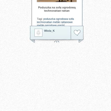
do wspólnego odpoczynku.
Tagi:
ławka ogrodowa
poduszka
Poduszka na sofę ogrodową
na ławkę ogrodową
ogród
technorattan-rattan
Tagi:
poduszka ogrodowa
sofa
technorattan
meble rattanowe
meble ogrodowe
ogród
Wiola_K