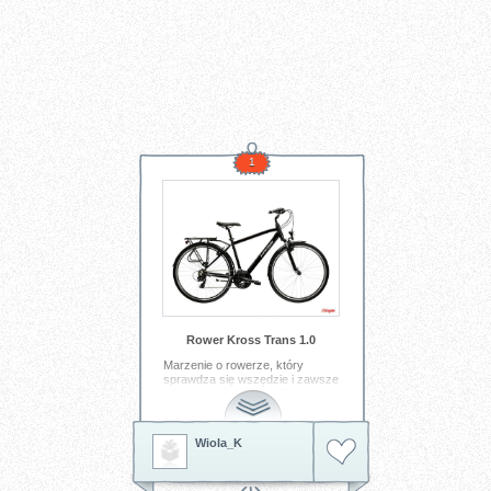
1
Rower Kross Trans 1.0
Marzenie o rowerze, który
sprawdza się wszędzie i zawsze
— to właśnie KROSS Trans 10!
Ten model łączy w sobie
uniwersalność i nowoczesny
design — czarno-srebrna rama
Wiola_K
w połysku to elegancja, która
idealnie wygląda zarówno w
miejskiej dżungli, jak i na