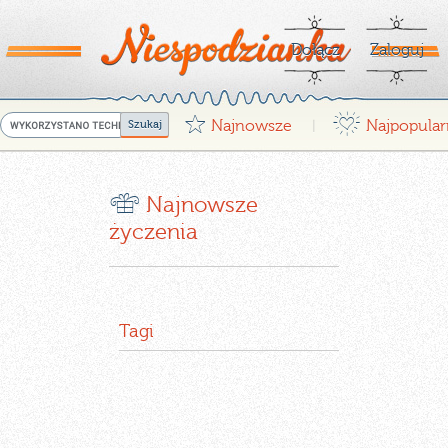
Dołącz
Zaloguj
G
¤
Najnowsze
Najpopular
|
r
Najnowsze
życzenia
Tagi