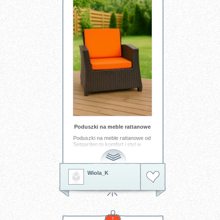
wchłanianie zabrudzeń i ułatwia
utrzymanie świeżości koloru, a
intensywny odcień czerwieni
dodaje meblom wyrazistego
akcentu. Poduszki można kupić
pojedynczo albo w zestawach,
co pozwala dopasować liczbę
sztuk do aranżacji Twoich foteli.
Tagi:
poduszka ogrodowa
fotel
ogrodowy
ogród
Poduszki na meble rattanowe
Poduszki na meble rattanowe od
Setgarden to komfort i styl w
jednym — zaprojektowane
specjalnie do foteli i sof
ogrodowych wykonanych z
rattanu lub polirattanu, dostępne
Wiola_K
w szerokiej palecie kolorów,
które łatwo dopasujesz do swojej
strefy relaksu na tarasie,
balkonie czy w ogrodzie.
Miękkie, wygodne siedziska i
oparcia nie tylko podnoszą
komfort codziennego
1