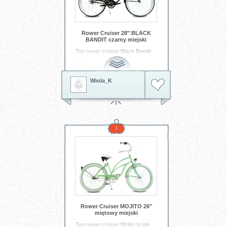
Rower Cruiser 28″ BLACK
BANDIT czarny miejski
Ten rower cruiser Black Bandit
28” to jak czarna limuzyna na
dwóch kółkach — elegancki,
pewny siebie i gotowy wyruszyć
w miasto o każdej porze dnia.
Wiola_K
Gdy tylko siądziesz na jego
siodełku, poczujesz, że każdy
kilometr ma swój rytm: pewny,
gładki i bez zbędnego hałasu.
Czarna, minimalistyczna rama to
styl, który nie woła o uwagę —
on ją przyciąga, subtelnie, ale z
1
klasą.
Tagi:
rowery
rowery miejskie
rowery cruiser
Rower Cruiser MOJITO 26″
miętowy miejski
Ten rower cruiser Mojito to jak