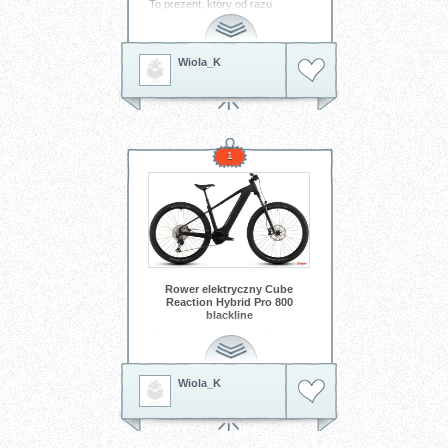
To prezent, który od razu
kojarzy mi się z początkiem
nowej przygody
Tagi:
rower
Wiola_K
1
Rower elektryczny Cube
Reaction Hybrid Pro 800
blackline
Ten elektryczny rower Cube
Reaction Hybrid Pro 800
Blackline to połączenie
dynamicznej jazdy, nowoczesnej
Wiola_K
technologii i miejskiego stylu.
Dzięki silnikowi Bosch każdy
podjazd staje się lekki jak wiatr, a
solidna bateria daje energię na
długie wycieczki bez zmartwień