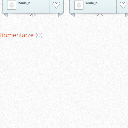
Tagi:
tapeta dekoracyjna
tapeta
http://innetapety.pl/bohemian-
Wiola_K
Wiola_K
as creation
tapeta do salonu
burlesque
Tagi:
tapeta dekoracyjna
tapeta
ścienna
tapeta do salonu
tapeta
do sypialni
Komentarze
(0
)