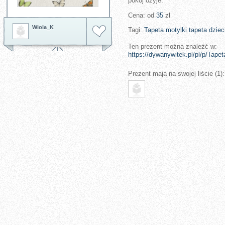
pokój ożyje.
Cena: od
35
zł
Wiola_K
Tagi:
Tapeta motylki
tapeta dziec
Ten prezent można znaleźć w:
https://dywanywitek.pl/pl/p/Tapeta
Prezent mają na swojej liście (1):