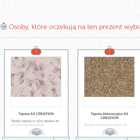
E
Osoby, które oczekują na ten prezent wybr
1
1
Tapeta AS CREATION
Tapeta dekoracyjna AS
CREATION
Słodka tapeta w róże idealna do
urządzenia intymnego
Bardzo elegancka tapeta do
pomieszczenia w domu;) -
salonu. Prawda, że warto ją
kolekcja AS CREATION
mieć???!!!
BOHEMIAN BURLESQUE