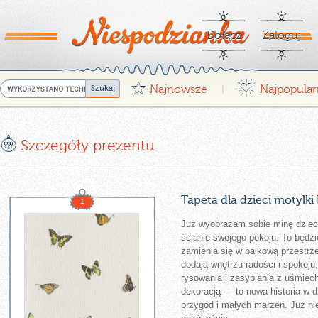
Dołącz
Zaloguj
G
¤
Najnowsze
Najpopular
|
E
Szczegóły prezentu
Tapeta dla dzieci motylk
1
Już wyobrażam sobie minę dziec
ścianie swojego pokoju. To będz
zamienia się w bajkową przestrze
dodają wnętrzu radości i spokoju
rysowania i zasypiania z uśmieche
dekoracją — to nowa historia w d
przygód i małych marzeń. Już ni