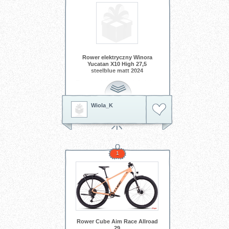
Rower elektryczny Winora
Yucatan X10 High 27,5
steelblue matt 2024
To rower, który zamienia każdą
trasę w przygodę i sprawia, że
jazda staje się przyjemnością od
pierwszego obrotu pedałów
Wiola_K
Tagi:
rower elektryczny
prezent
dla rowerzysty
Winora Yucatan
e-bike
aktywny wypoczynek
rower 27.5
weekendowe
wycieczki
rower prezent
sport i
rekreacja
elektryczny rower
1
miejski
rower turystyczny
jazda
z wspomaganiem
Rower Cube Aim Race Allroad
29