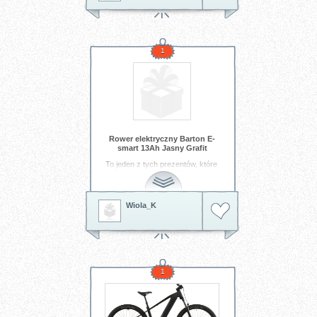
1
Rower elektryczny Barton E-
smart 13Ah Jasny Grafit
To jeden z tych prezentów, które
zmieniają codzienność — i
właśnie dlatego bardzo na niego
czekam
Wiola_K
Tagi:
rower
rower elektryczny
1