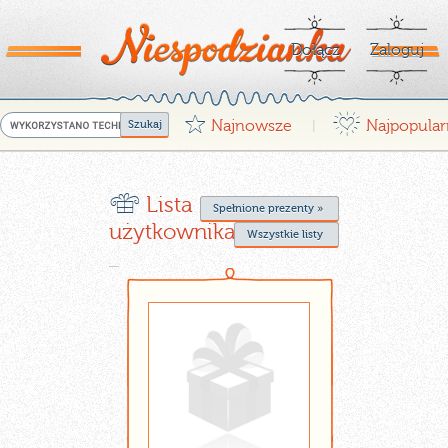
Dołącz
Zaloguj
G
¤
Najnowsze
Najpopular
|
r
Lista życzeń
Spełnione prezenty »
użytkownika Wiola_K
Wszystkie listy