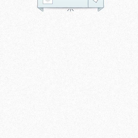
kask. Nie musisz się wysilać —
silnik elektryczny delikatnie
wspiera każdy obrót pedałów,
dzięki czemu pedałowanie
zamienia się w płynną,
bezwysiłkową podróż po
miejskich alejach, parkowych
ścieżkach i nadbrzeżnych
promenadach. A to wszystko w
klimacie, który jest jak powiew
nostalgii z nutą współczesności:
brązowa, stonowana barwa
ramy i dopracowane detale
sprawiają, że Brownie wygląda
tak samo dobrze, jak się jeździ.
Tagi:
rowery
rowery miejskie
rowery cruiser