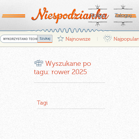
Dołącz
Zaloguj
G
¤
Najnowsze
Najpopular
|
r
Wyszukane po
tagu: rower 2025
Tagi