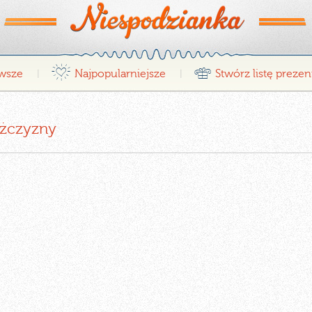
¤
r
wsze
Najpopularniejsze
Stwórz listę preze
|
|
ężczyzny