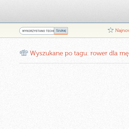
G
Najno
r
Wyszukane po tagu: rower dla m