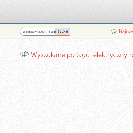
G
Najno
r
Wyszukane po tagu: elektryczny r