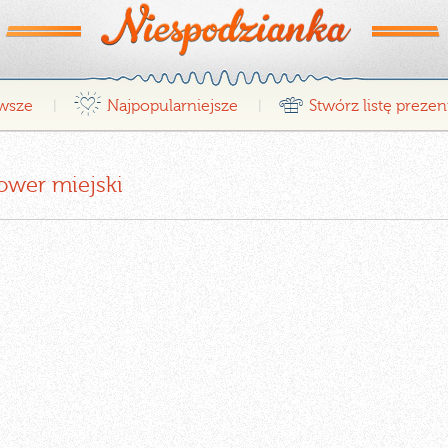
¤
r
wsze
Najpopularniejsze
Stwórz listę preze
|
|
ower miejski