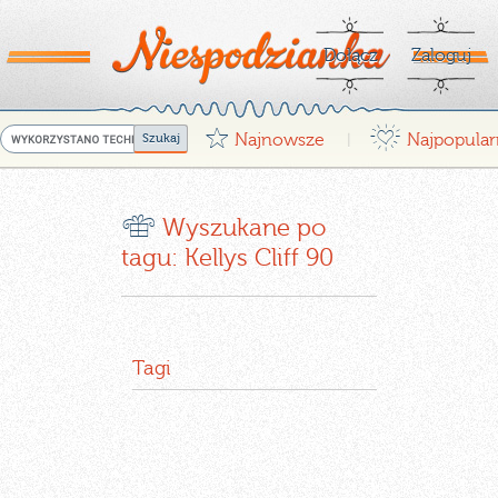
Dołącz
Zaloguj
G
¤
Najnowsze
Najpopular
|
r
Wyszukane po
tagu: Kellys Cliff 90
Tagi