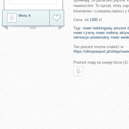
sprawiają, że jazda jest płynna,
nawierzchni. To sprzęt, który za
kilometrów i czerpania radości z
Wiola_K
Cena: od
1300
zł
Tagi:
rower trekkingowy
prezent 
rower czarny
rower srebrny
akty
rekreacja
uniwersalny rower
week
Ten prezent można znaleźć w:
https://olimpiasport.pl/sklep/rowe
Prezent mają na swojej liście (1):