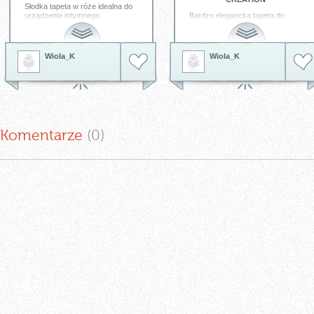
Słodka tapeta w róże idealna do
urządzenia intymnego
Bardzo elegancka tapeta do
pomieszczenia w domu;) -
salonu. Prawda, że warto ją
kolekcja AS CREATION
mieć???!!!
BOHEMIAN BURLESQUE
Tagi:
tapeta dekoracyjna
tapeta
http://innetapety.pl/bohemian-
Wiola_K
Wiola_K
as creation
tapeta do salonu
burlesque
Tagi:
tapeta dekoracyjna
tapeta
ścienna
tapeta do salonu
tapeta
do sypialni
Komentarze
(0
)