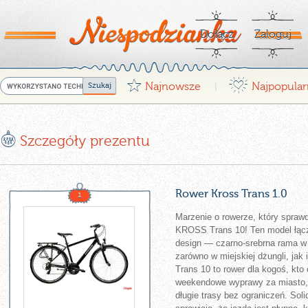
Dołącz
Zaloguj
G
¤
Najnowsze
Najpopular
|
E
Szczegóły prezentu
Rower Kross Trans 1.0
1
Marzenie o rowerze, który spraw
KROSS Trans 10! Ten model łącz
design — czarno-srebrna rama w p
zarówno w miejskiej dżungli, jak
Trans 10 to rower dla kogoś, kto
weekendowe wyprawy za miasto, –
długie trasy bez ograniczeń. So