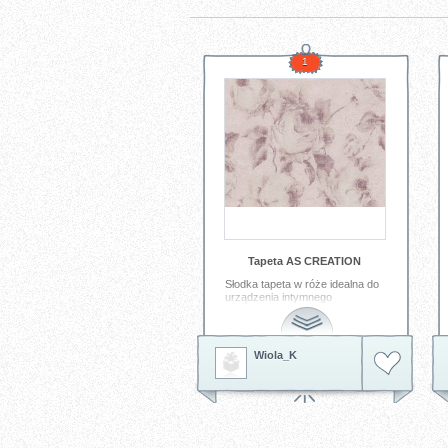
1
Tapeta AS CREATION
Słodka tapeta w róże idealna do
urządzenia intymnego
pomieszczenia w domu;) -
kolekcja AS CREATION
BOHEMIAN BURLESQUE
http://innetapety.pl/bohemian-
Wiola_K
burlesque
Tagi:
tapeta dekoracyjna
tapeta
ścienna
tapeta do salonu
tapeta
do sypialni