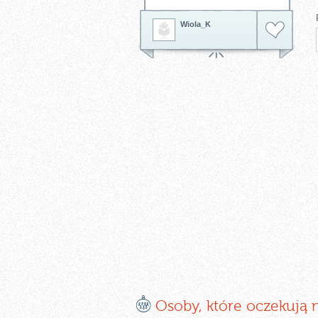
Wiola_K
E
Osoby, które oczekują 