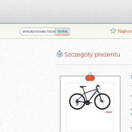
G
Najno
E
Szczegóły prezentu
1