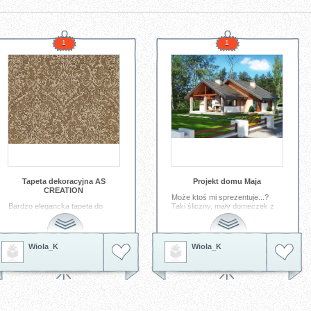
1
1
Tapeta dekoracyjna AS
Projekt domu Maja
CREATION
Może ktoś mi sprezentuje...?
Bardzo elegancka tapeta do
Taki śliczny, mały domeczek z
salonu. Prawda, że warto ją
zadaszonym tarasem i
mieć???!!!
kominkiem na tarasie...
Tagi:
tapeta dekoracyjna
tapeta
Tagi:
projekt domu
gotowy
Wiola_K
Wiola_K
as creation
tapeta do salonu
projekt
projekt maja