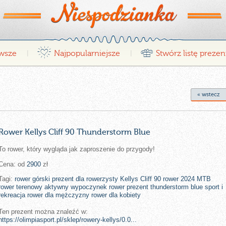
¤
r
wsze
Najpopularniejsze
Stwórz listę preze
|
|
« wstecz
Rower Kellys Cliff 90 Thunderstorm Blue
To rower, który wygląda jak zaproszenie do przygody!
Cena: od
2900
zł
Tagi:
rower górski
prezent dla rowerzysty
Kellys Cliff 90
rower 2024
MTB
rower terenowy
aktywny wypoczynek
rower prezent
thunderstorm blue
sport i
rekreacja
rower dla mężczyzny
rower dla kobiety
Ten prezent można znaleźć w:
https://olimpiasport.pl/sklep/rowery-kellys/0.0...