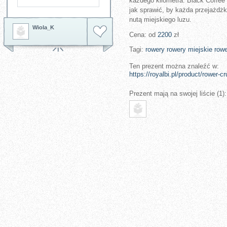
każdego kilometra. Black Coffee 
jak sprawić, by każda przejażdżk
nutą miejskiego luzu.
Wiola_K
Cena: od
2200
zł
Tagi:
rowery
rowery miejskie
rowe
Ten prezent można znaleźć w:
https://royalbi.pl/product/rower-cr
Prezent mają na swojej liście (1):