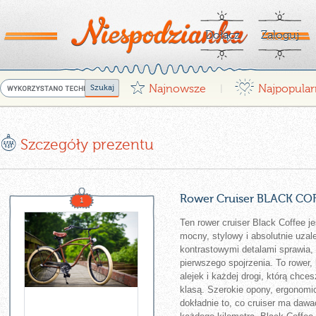
Dołącz
Zaloguj
G
¤
Najnowsze
Najpopular
|
E
Szczegóły prezentu
Rower Cruiser BLACK COF
1
Ten rower cruiser Black Coffee j
mocny, stylowy i absolutnie uzal
kontrastowymi detalami sprawia, 
pierwszego spojrzenia. To rower,
alejek i każdej drogi, którą chc
klasą. Szerokie opony, ergonomi
dokładnie to, co cruiser ma dawa