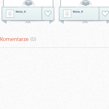
pomieszczenia w domu;) -
salonu. Prawda, że warto ją
kolekcja AS CREATION
mieć???!!!
BOHEMIAN BURLESQUE
Tagi:
tapeta dekoracyjna
tapeta
http://innetapety.pl/bohemian-
Wiola_K
Wiola_K
as creation
tapeta do salonu
burlesque
Tagi:
tapeta dekoracyjna
tapeta
ścienna
tapeta do salonu
tapeta
do sypialni
Komentarze
(0
)