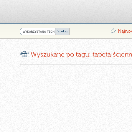
G
Najno
r
Wyszukane po tagu: tapeta ścien