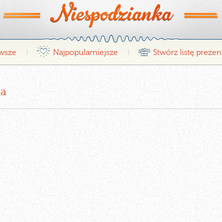
¤
r
wsze
Najpopularniejsze
Stwórz listę preze
|
|
na