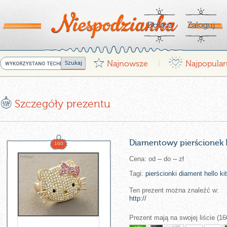
Dołącz
Zaloguj
G
¤
Najnowsze
Najpopular
|
E
Szczegóły prezentu
Diamentowy pierścionek H
160
Cena: od
--
do
--
zł
Tagi:
pierścionki
diament
hello
ki
Ten prezent można znaleźć w:
http://
Prezent mają na swojej liście (16