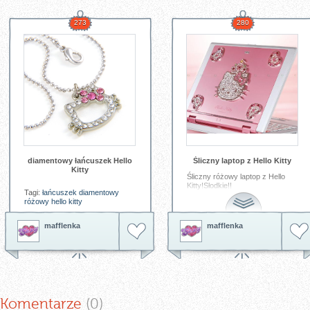
273
280
diamentowy łańcuszek Hello
Śliczny laptop z Hello Kitty
Kitty
Śliczny różowy laptop z Hello
Kitty!Słodkie!!
Tagi:
łańcuszek
diamentowy
różowy
hello
kitty
Tagi:
Hello
Kitty
różowy
laptop
komputer
mafflenka
mafflenka
Komentarze
(0
)