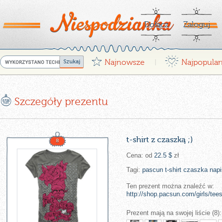
Dołącz
Zaloguj
G
¤
Najnowsze
Najpopular
|
E
Szczegóły prezentu
t-shirt z czaszką ;)
8
Cena: od
22.5 $
zł
Tagi:
pascun
t-shirt
czaszka
nap
Ten prezent można znaleźć w:
http://shop.pacsun.com/girls/tees
Prezent mają na swojej liście (8):