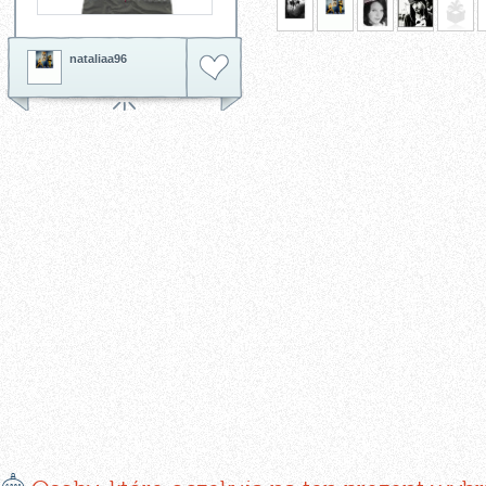
nataliaa96
E