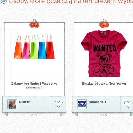
Osoby, które oczekują na ten prezent wybr
964
13
Zakupy bez limitu ! Wszystko
Bluzka różowa z New Yorker
za darmo !
NikiFiki
robaczek11