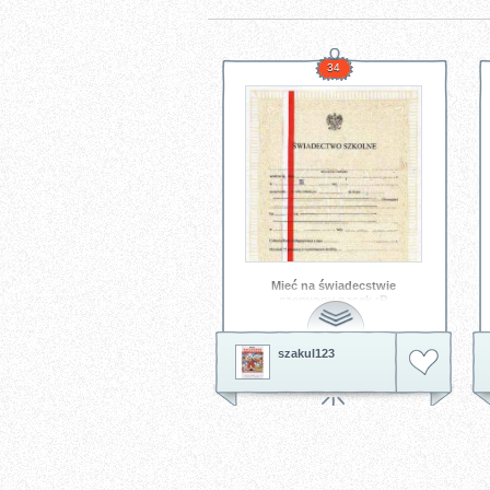
34
Mieć na świadecstwie
czerwony pasek :P
Trzeba się tylko uczyć...
szakul123