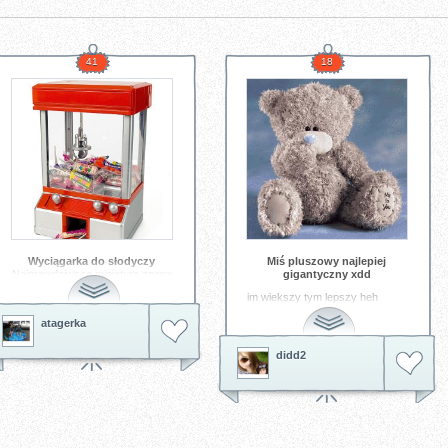
41
18
Wyciągarka do słodyczy
Miś pluszowy najlepiej
Najprawdziwsza miniatura znana
gigantyczny xdd
z wesołych miasteczek "łapy" do
im wiekszy tym lepszy heh
wyciągania słodyczy. Zasada
działania jest znana chyba
Tagi:
misiak
xd
atagerka
każdemu: wrzucamy żeton i
mamy dokładnie 1minutę i 15
sekund na zdobycie swojego
didd2
ulubionego łakocia. Nie jest to
jednak takie proste jak się
wydaje!