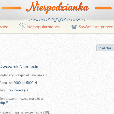
¤
r
wsze
Najpopularniejsze
Stwórz listę preze
|
|
« wstecz
Owczarek Niemiecki
Najlepszy przyjaciel człowieka :P
Cena: od
2000
do
5000
zł
Tagi:
Psy
zwierzęta
Ten prezent można znaleźć w:
http://
Prezent mają na swojej liście (10):