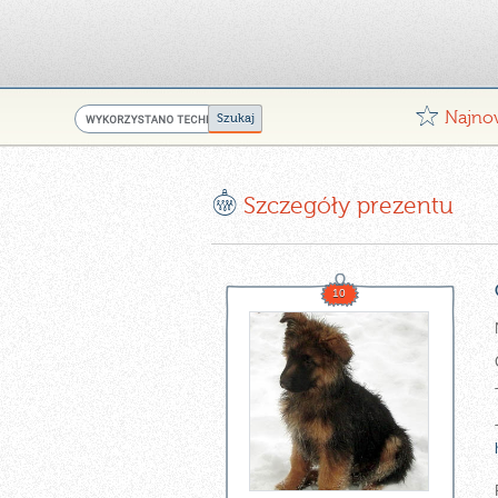
G
Najno
E
Szczegóły prezentu
10