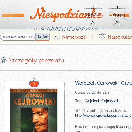
Dołącz
Zaloguj
G
¤
Najnowsze
Najpopular
|
E
Szczegóły prezentu
Wojciech Cejrowski "Grin
0
Cena: od
27
do
51
zł
Tagi:
Wojciech
Cejrowski
Ten prezent można znaleźć w:
http://www.cejrowski.com/ksiazki
Prezent mają na swojej liście (0):