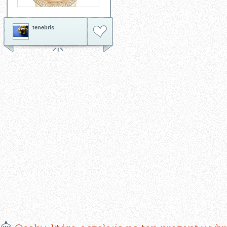
tenebris
E