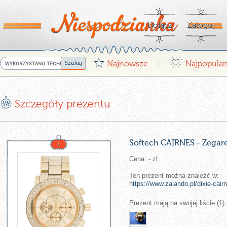
Dołącz
Zaloguj
G
¤
Najnowsze
Najpopular
|
E
Szczegóły prezentu
Softech CAIRNES - Zegare
1
Cena: - zł
Ten prezent można znaleźć w:
https://www.zalando.pl/dixie-cairn
Prezent mają na swojej liście (1):