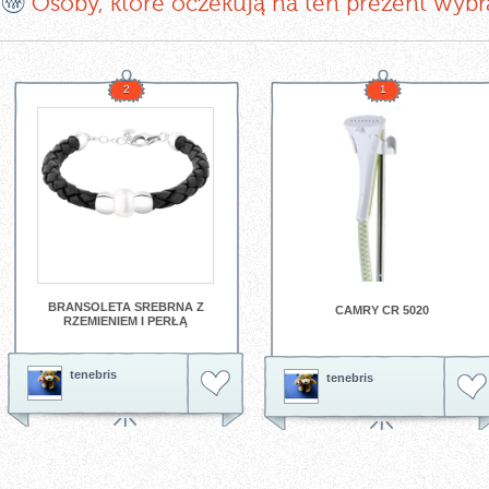
Osoby, które oczekują na ten prezent wybr
2
1
BRANSOLETA SREBRNA Z
CAMRY CR 5020
RZEMIENIEM I PERŁĄ
tenebris
tenebris