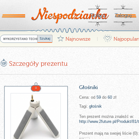
Dołącz
Zaloguj
G
¤
Najnowsze
Najpopular
|
E
Szczegóły prezentu
Głośniki
0
Cena: od
59
do
60
zł
Tagi:
głośnik
Ten prezent można znaleźć w:
http://www.2future.pl/Produkt/81/t
Prezent mają na swojej liście (0):