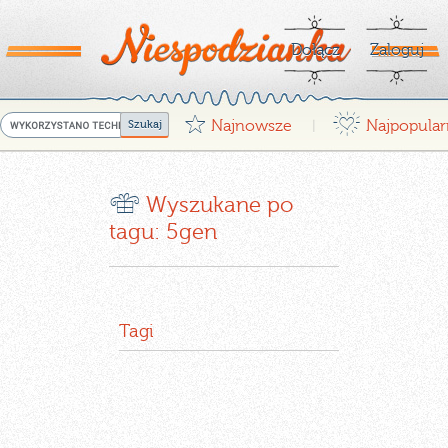
Dołącz
Zaloguj
G
¤
Najnowsze
Najpopular
|
r
Wyszukane po
tagu: 5gen
Tagi