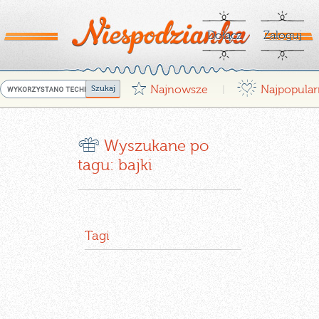
Dołącz
Zaloguj
G
¤
Najnowsze
Najpopular
|
r
Wyszukane po
tagu: bajki
Tagi