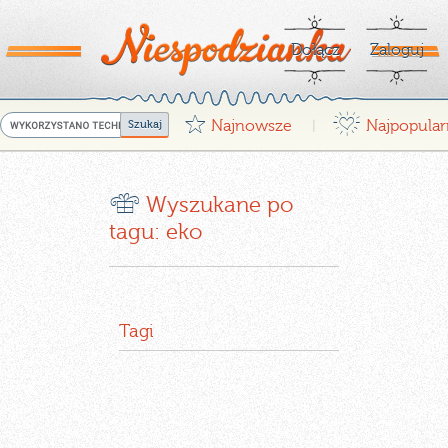
Dołącz
Zaloguj
G
¤
Najnowsze
Najpopular
|
r
Wyszukane po
tagu: eko
Tagi