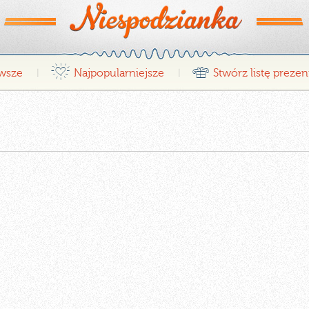
¤
r
wsze
Najpopularniejsze
Stwórz listę preze
|
|