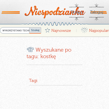
Dołącz
Zaloguj
G
¤
Najnowsze
Najpopular
|
r
Wyszukane po
tagu: kostkę
Tagi