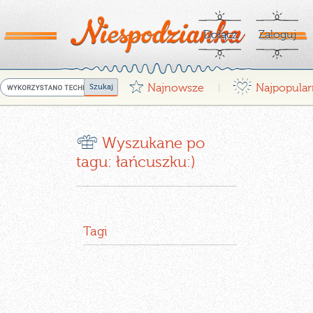
Dołącz
Zaloguj
G
¤
Najnowsze
Najpopular
|
r
Wyszukane po
tagu: łańcuszku:)
Tagi