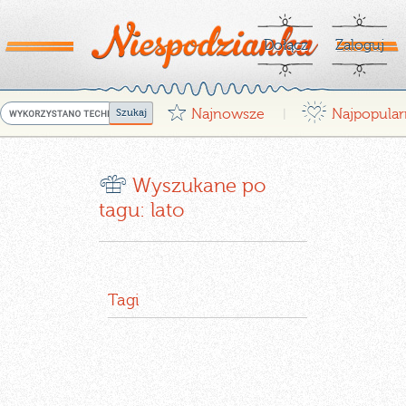
Dołącz
Zaloguj
G
¤
Najnowsze
Najpopular
|
r
Wyszukane po
tagu: lato
Tagi