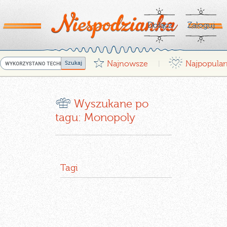
Dołącz
Zaloguj
G
¤
Najnowsze
Najpopular
|
r
Wyszukane po
tagu: Monopoly
Tagi