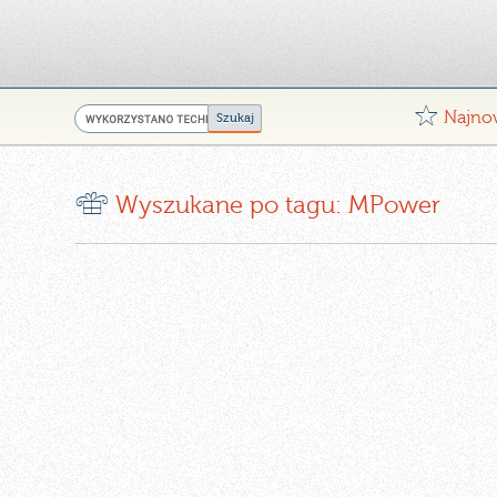
G
Najno
r
Wyszukane po tagu: MPower