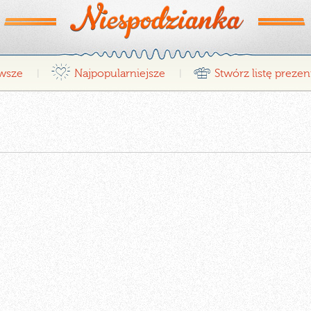
¤
r
wsze
Najpopularniejsze
Stwórz listę preze
|
|