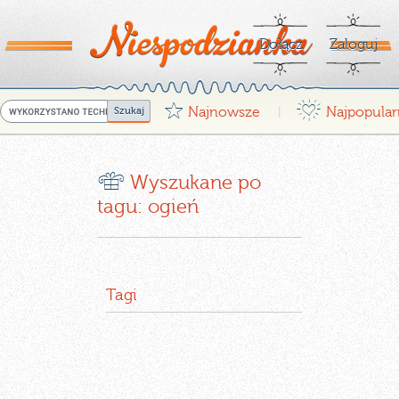
Dołącz
Zaloguj
G
¤
Najnowsze
Najpopular
|
r
Wyszukane po
tagu: ogień
Tagi