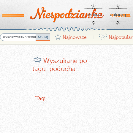
Dołącz
Zaloguj
G
¤
Najnowsze
Najpopular
|
r
Wyszukane po
tagu: poducha
Tagi