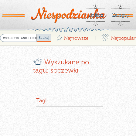
Dołącz
Zaloguj
G
¤
Najnowsze
Najpopular
|
r
Wyszukane po
tagu: soczewki
Tagi