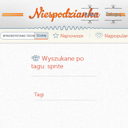
Dołącz
Zaloguj
G
¤
Najnowsze
Najpopular
|
r
Wyszukane po
tagu: sprite
Tagi