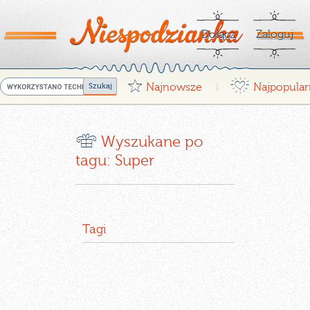
Dołącz
Zaloguj
G
¤
Najnowsze
Najpopular
|
r
Wyszukane po
tagu: Super
Tagi