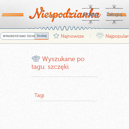
Dołącz
Zaloguj
G
¤
Najnowsze
Najpopular
|
r
Wyszukane po
tagu: szczęki
Tagi