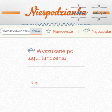
Dołącz
Zaloguj
G
¤
Najnowsze
Najpopular
|
r
Wyszukane po
tagu: tańczenia
Tagi