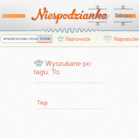
Dołącz
Zaloguj
G
¤
Najnowsze
Najpopular
|
r
Wyszukane po
tagu: To
Tagi