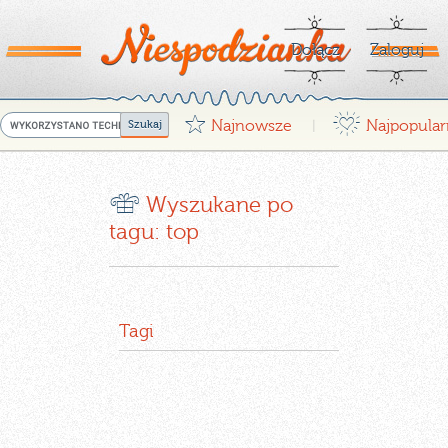
Dołącz
Zaloguj
G
¤
Najnowsze
Najpopular
|
r
Wyszukane po
tagu: top
Tagi