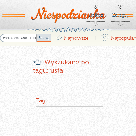
Dołącz
Zaloguj
G
¤
Najnowsze
Najpopular
|
r
Wyszukane po
tagu: usta
Tagi