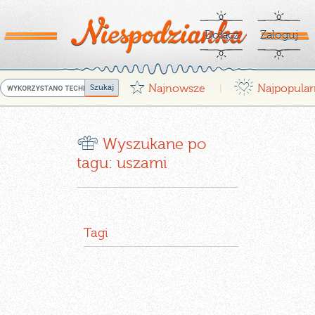
Dołącz
Zaloguj
G
¤
Najnowsze
Najpopular
|
r
Wyszukane po
tagu: uszami
Tagi