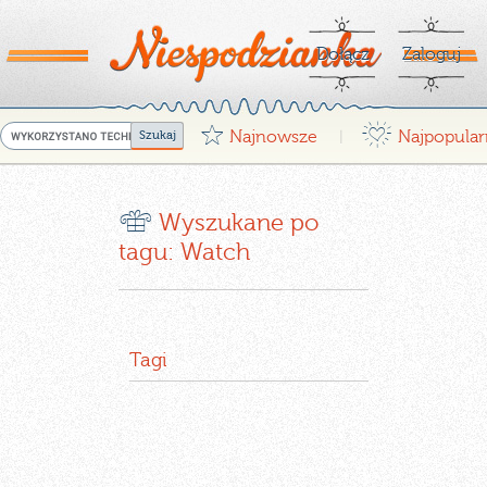
Dołącz
Zaloguj
G
¤
Najnowsze
Najpopular
|
r
Wyszukane po
tagu: Watch
Tagi