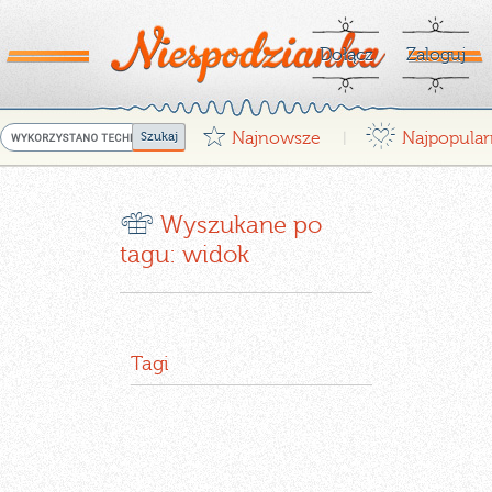
Dołącz
Zaloguj
G
¤
Najnowsze
Najpopular
|
r
Wyszukane po
tagu: widok
Tagi