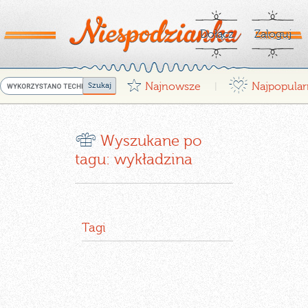
Dołącz
Zaloguj
G
¤
Najnowsze
Najpopular
|
r
Wyszukane po
tagu: wykładzina
Tagi