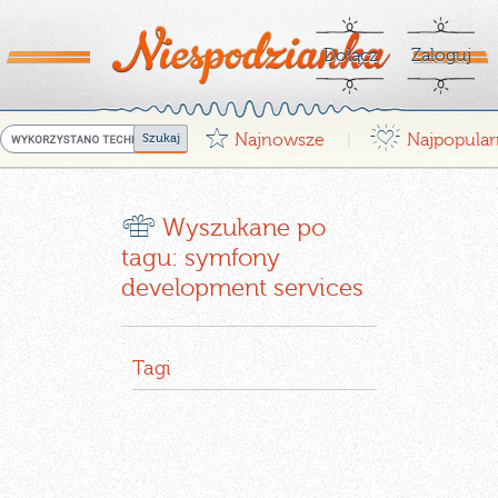
Dołącz
Zaloguj
G
¤
Najnowsze
Najpopular
|
r
Wyszukane po
tagu: symfony
development services
Tagi