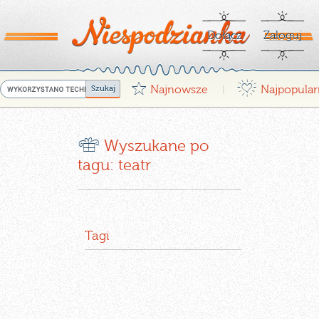
Dołącz
Zaloguj
G
¤
Najnowsze
Najpopular
|
r
Wyszukane po
tagu: teatr
Tagi