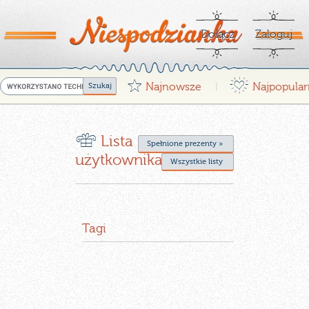
Dołącz
Zaloguj
G
¤
Najnowsze
Najpopular
|
r
Lista życzeń
Spełnione prezenty »
użytkownika
Wszystkie listy
Tagi