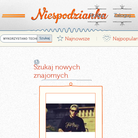
Dołącz
Zaloguj
G
¤
Najnowsze
Najpopular
|
X
Szukaj nowych
znajomych