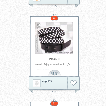
fotografowaniu w trudnych
warunkach oświetleniowych. Ten
tryb firmy Canon optymizuje
zakres tonalny, co pozwala
zapobiec utracie szczegółów w
jasnych partiach zdjęcia i
11
jednocześnie zachować detale w
partiach ciemnych. Bardziej
zaawansowani użytkownicy
mogą wybrać tryb manualny.
Canon PowerShot SX20 IS
posiada również wbudowaną
stopkę do podłączenia
opcjonalnych akcesoriów, takich
jak lampy błyskowe Speedlite EX
(270EX, 220EX, 430EX II, 580EX
II), nadajnik zdalnego sterowania
lamp błyskowych Speedlite
Transmitter ST-E2 oraz
Pasek. ;]
dedykowany kabel zdalnego
sterowania błyskiem Off-Camera
ale taki fajny w kwadraciki . ;D
Shoe Cord OC-E3.
Tagi:
Pasek
Tagi:
aparat
cyfrowy
canon
angel95
11