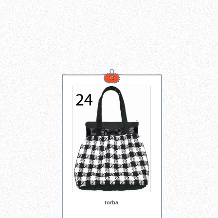
75
torba