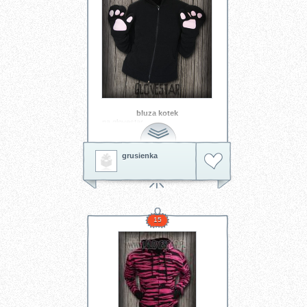
bluza kotek
na glovestar
grusienka
15