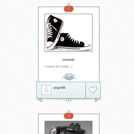
7
trampki
czarne do kostki. ;]
Tagi:
tramki
angel95
4