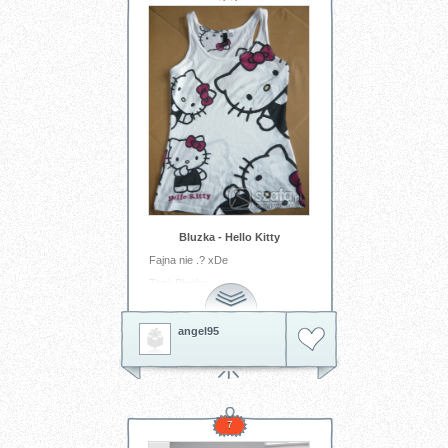
Bluzka - Hello Kitty
Fajna nie .? xDe
Tagi:
Bluzka
angel95
7