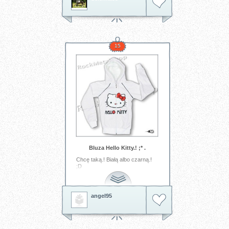
15
Bluza Hello Kitty.! ;* .
Chcę taką.! Białą albo czarną.!
;D
Tagi:
Hello
Kitty
angel95