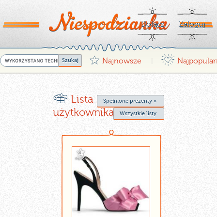
Dołącz
Zaloguj
G
¤
Najnowsze
Najpopular
|
r
Lista życzeń
Spełnione prezenty »
użytkownika Kitty97
Wszystkie listy