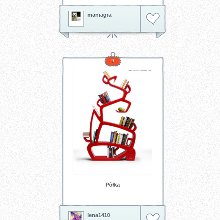
maniagra
9
Półka
lena1410