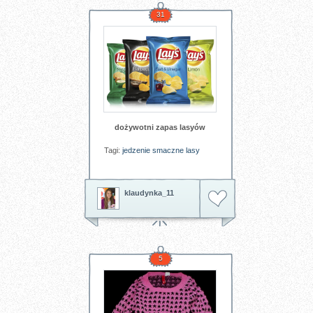
31
dożywotni zapas lasyów
Tagi:
jedzenie
smaczne
lasy
klaudynka_11
5