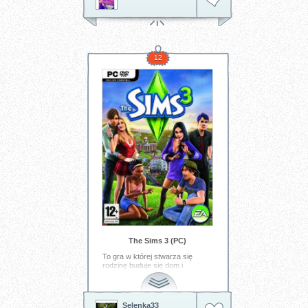
12
The Sims 3 (PC)
To gra w której stwarza się
rodzinę buduje się dom i
mieszka jak w prawdziwym
życiu
Tagi:
Gry
Sims
symulacje
Selenka33