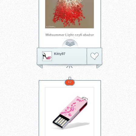
Midsummer Light czyli abażur
z kwiatów
Kitty97
17