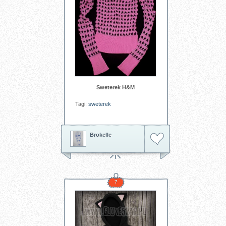
Sweterek H&M
Tagi:
sweterek
Brokelle
7