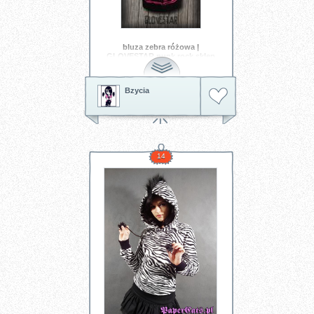
bluza zebra różowa |
GLOVESTAR punk rock sklep
skelanimals emo ciuchy hello
kitty scene ubrania piercing
shop
Bzycia
różowa bluza
14