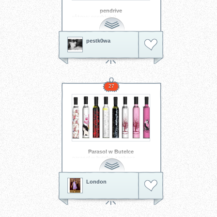
pendrive
różowy pendrive :)
pestk0wa
27
Parasol w Butelce
parasol w butelce.zaskocz
znajomych
London