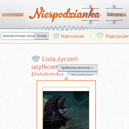
Dołącz
Zaloguj
G
¤
Najnowsze
Najpopular
|
r
Lista życzeń
użytkownika Larisa -
Spełnione prezenty »
filatelistyka
Wszystkie listy