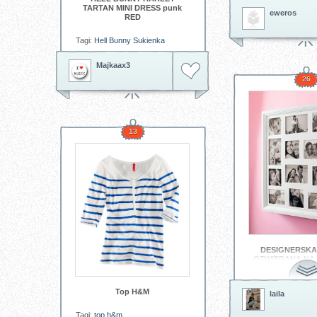
TARTAN MINI DRESS punk
eweros
RED
Tagi:
Hell Bunny
Sukienka
Majkaax3
26
13
DESIGNERSKA
OTWIERANA NA 
NOWO
Top H&M
laila
Tagi:
top h&m