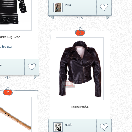
laila
3
uzka Big Star
a big star
a
2
ramoneska
natla