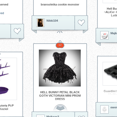
served
bransoletka cookie monster
Hell Bu
~ALiCe~ 
ved
Loli
Nikki104
Tagi:
Alice
Majk
12
Guardini
HELL BUNNY PETAL BLACK
27x36c
GOTH VICTORIAN MINI PROM
Rodzaj: Fo
DRESS
terię Pi:P
ewe
Tagi:
Hell Bunny
Victorian
Koziol
Majkaax3