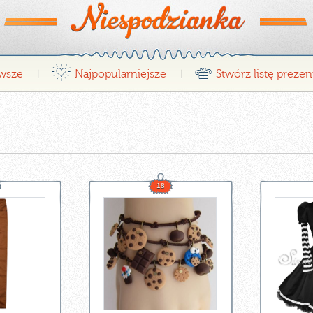
¤
r
wsze
Najpopularniejsze
Stwórz listę preze
|
|
18