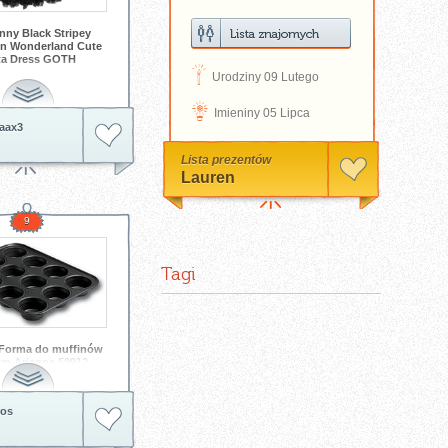
nny Black Stripey
In Wonderland Cute
ta Dress GOTH
D
Urodziny 09 Lutego
Hell Bunny
N
Imieniny 05 Lipca
aax3
Lista prezentów
Lauren
9
Tagi
 Forma do muffinów
m Arianna 59912
remki do muffinek
ros