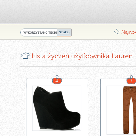
G
Najno
r
Lista życzeń użytkownika Lauren
11
7