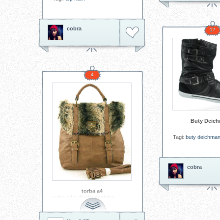
cobra
17
4
Buty Deic
Tagi:
buty
deichma
cobra
torba a4
torba a4 z długim paskiem