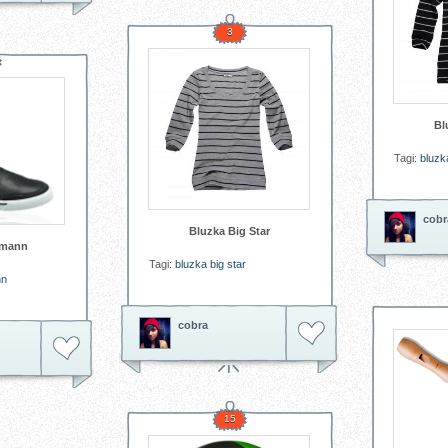
3
Bl
Tagi:
bluzk
cobr
Bluzka Big Star
hmann
Tagi:
bluzka big star
nn
cobra
15