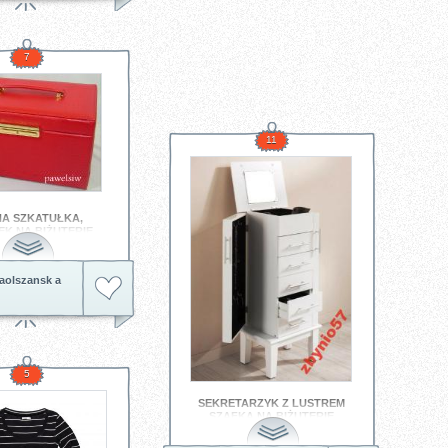
7
11
NA SZKATUŁKA,
K NA BIŻUTERIĘ
cacko
 duży i czerwony :)
aolszansk a
5
SEKRETARZYK Z LUSTREM
SZAFKA NA BIŻUTERIĘ
STOJĄCA