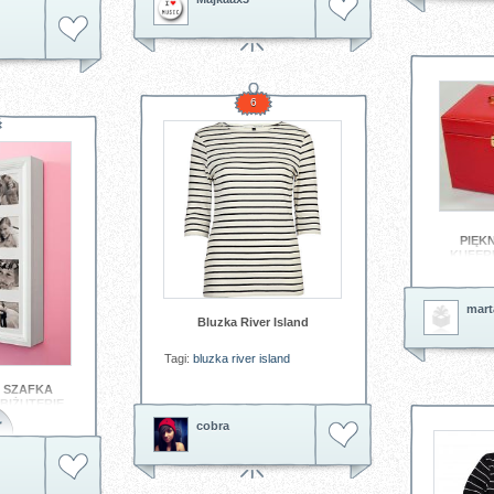
6
PIĘK
KUFERE
koniecznie
mart
Bluzka River Island
Tagi:
bluzka river island
 SZAFKA
BIŻUTERIĘ
ŚĆ
cobra