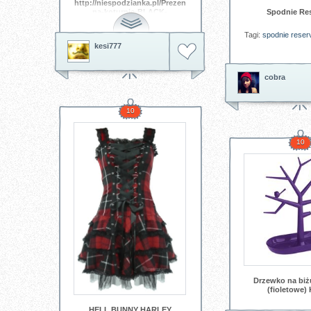
http://niespodzianka.pl/Prezent/35959/Buty-
Spodnie Re
na-koturnie-BLACK-
ENGLAND.html
Tagi:
spodnie reser
kesi777
cobra
10
10
Drzewko na biżu
(fioletowe) 
HELL BUNNY HARLEY